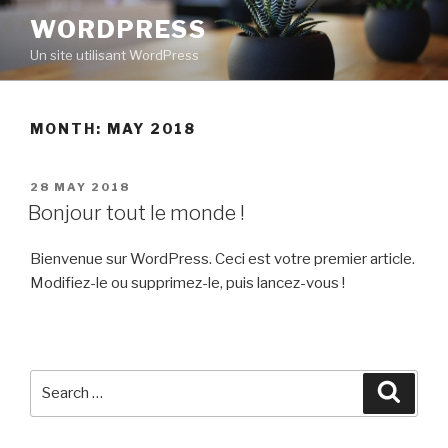
Skip
WORDPRESS
to
Un site utilisant WordPress
content
MONTH: MAY 2018
POSTED
28 MAY 2018
ON
Bonjour tout le monde !
Bienvenue sur WordPress. Ceci est votre premier article.
Modifiez-le ou supprimez-le, puis lancez-vous !
Search
Searc
for: